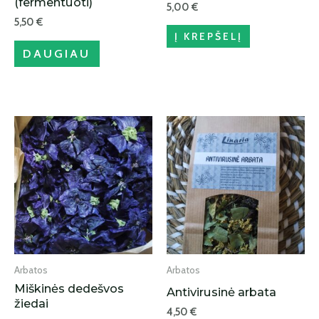
(fermentuoti)
5,00
€
5,50
€
Į KREPŠELĮ
DAUGIAU
Arbatos
Arbatos
Miškinės dedešvos
Antivirusinė arbata
žiedai
4,50
€