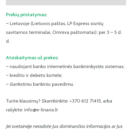
Prekių pristatymas
:
– Lietuvoje (Lietuvos paštas, LP Express siuntų
savitarnos terminalai, Omniva paštomatai): per 3 – 5 d.
d.
Atsiskaitymas už prekes
:
– naudojant banko internetinės bankininkystės sistemas;
– kredito ir debeto kortele;
– išankstiniu bankiniu pavedimu.
Turite klausimų? Skambinkite: +370 612 71415, arba
rašykite: info@e-linaria.lt
Jei svetainėje neradote Jus dominančios informacijos ar Jus