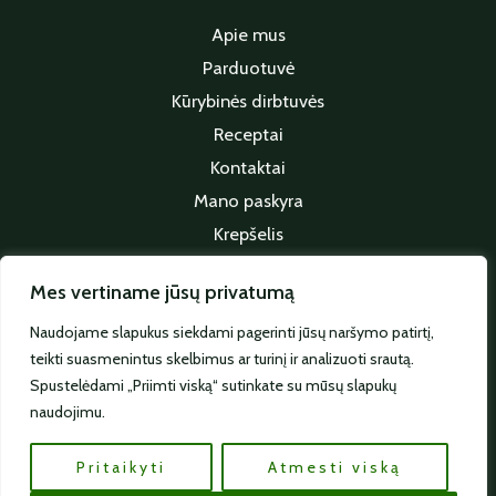
Apie mus
Parduotuvė
Kūrybinės dirbtuvės
Receptai
Kontaktai
Mano paskyra
Krepšelis
Apmokėjimas
Mes vertiname jūsų privatumą
Sekite mus
Naudojame slapukus siekdami pagerinti jūsų naršymo patirtį,
teikti suasmenintus skelbimus ar turinį ir analizuoti srautą.
Spustelėdami „Priimti viską“ sutinkate su mūsų slapukų
naudojimu.
Pritaikyti
Atmesti viską
© 2026 Visos teisės saugomos | e-linaria.lt