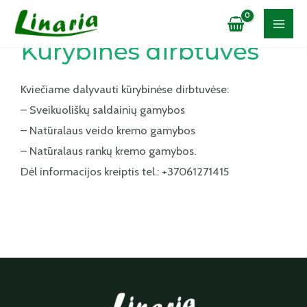
Kūrybinės dirbtuvės
Kviečiame dalyvauti kūrybinėse dirbtuvėse:
– Sveikuoliškų saldainių gamybos
– Natūralaus veido kremo gamybos
– Natūralaus rankų kremo gamybos.
Dėl informacijos kreiptis tel.: +37061271415