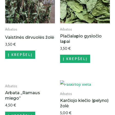
Arbatos
Arbatos
Plačialapio gysločio
Vaistinės dirvuolės žolė
lapai
3,50
€
3,50
€
Į KREPŠELĮ
Į KREPŠELĮ
IŠPARDUOTA
Arbatos
Arbata „Ramaus
Arbatos
miego”
Karčiojo kiečio (pelyno)
4,50
€
žolė
5,00
€