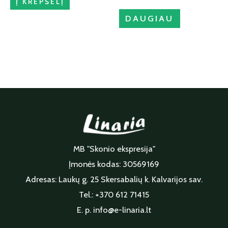
Į KREPŠELĮ
DAUGIAU
MB "Skonio ekspresija"
Įmonės kodas: 30569169
Adresas: Laukų g. 25 Skersabalių k. Kalvarijos sav.
Tel.: +370 612 71415
E. p. info@e-linaria.lt