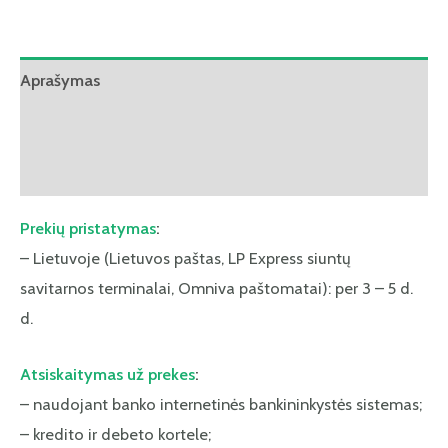
Aprašymas
Papildoma informacija
Atsiliepimai (0)
Prekių pristatymas
:
– Lietuvoje (Lietuvos paštas, LP Express siuntų
savitarnos terminalai, Omniva paštomatai): per 3 – 5 d.
d.
Atsiskaitymas už prekes
:
– naudojant banko internetinės bankininkystės sistemas;
– kredito ir debeto kortele;