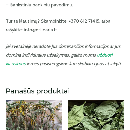
– išankstiniu bankiniu pavedimu.
Turite klausimų? Skambinkite: +370 612 71415, arba
rašykite: info@e-linaria.lt
Jei svetainėje neradote Jus dominančios informacijos ar Jus
domina individualus užsakymas, galite mums
užduoti
klausimus
ir mes pasistengsime kuo skubiau į juos atsakyti.
Panašūs produktai