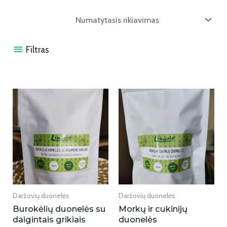
Filtras
Daržovių duonelės
Daržovių duonelės
Burokėlių duonelės su
Morkų ir cukinijų
daigintais grikiais
duonelės