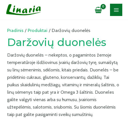
Pradinis
Produktai
Daržovių duonelės
Daržovių duonelės
Daržovių duonelės – nekeptos, o pagamintos žemoje
temperatūroje išdžiovinus įvairių daržovių tyrę, sumaišytą
su linų sėmenimis, sėklomis, kitais priedais. Duonelės – be
pridėtinio cukraus, gliuteno, konservantų, dažiklių. Tai
puikus skaidulinių medžiagų, vitaminų ir mineralų šaltinis, o
linų sėmenys taip pat yra ir Omega 3 šaltinis. Duoneles
galite valgyti vienas arba su humusu, įvairiomis
užtepėlėmis, salotomis, sriubomis. Su šiomis duonelėmis
taip pat galite pasigaminti sveikų sumuštinių.