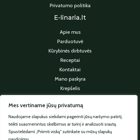
Privatumo politika
E-linaria.lt
Apie mus
Parduotuvė
Kūrybinės dirbtuvės
Receptai
Kontaktai
Mano paskyra
Krepšelis
Apmokėjimas
Mes vertiname jūsų privatumą
Sekite mus
Naudojame slapukus siekdami pagerinti jūsų naršymo patirtį,
teikti suasmenintus skelbimus ar turinį ir analizuoti srautą.
Spustelėdami „Priimti viską“ sutinkate su mūsų slapukų
naudojimu.