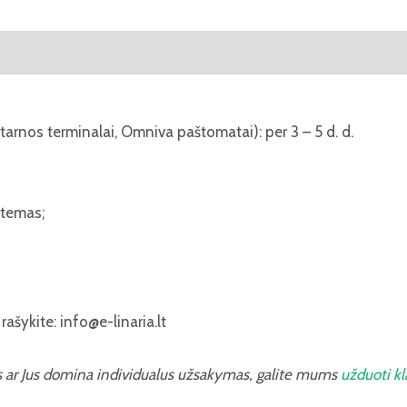
i (0)
tarnos terminalai, Omniva paštomatai): per 3 – 5 d. d.
stemas;
ašykite: info@e-linaria.lt
s ar Jus domina individualus užsakymas, galite mums
užduoti k