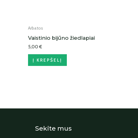
Arbatos
Vaistinio bijūno žiedlapiai
5,00
€
Į KREPŠELĮ
Sekite mus