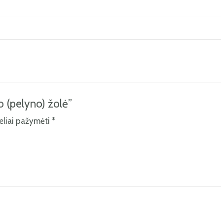
o (pelyno) žolė”
keliai pažymėti
*