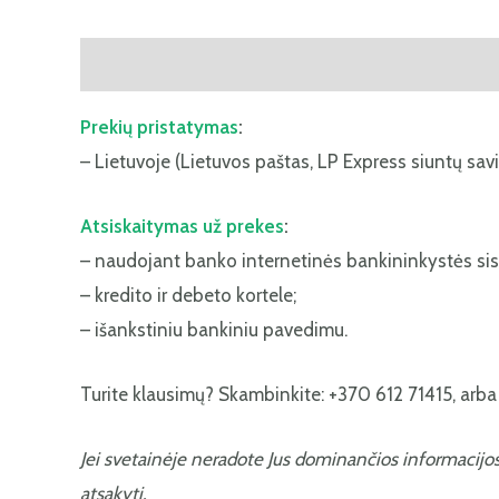
Aprašymas
Papildoma informacija
Atsiliepima
Prekių pristatymas
:
– Lietuvoje (Lietuvos paštas, LP Express siuntų savi
Atsiskaitymas už prekes
:
– naudojant banko internetinės bankininkystės si
– kredito ir debeto kortele;
– išankstiniu bankiniu pavedimu.
Turite klausimų? Skambinkite: +370 612 71415, arba r
Jei svetainėje neradote Jus dominančios informacijo
atsakyti.