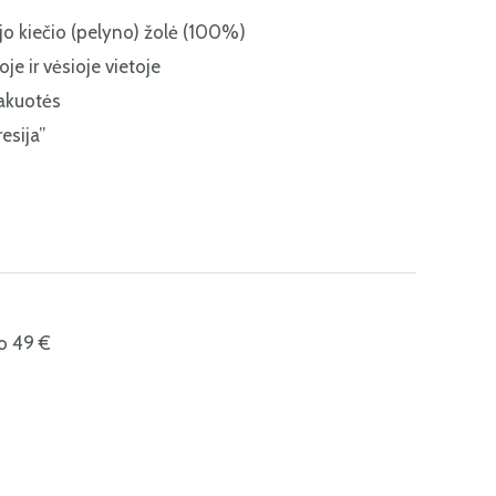
 kiečio (pelyno) žolė (100%)
e ir vėsioje vietoje
akuotės
esija”
o 49 €