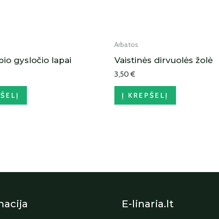
Arbatos
pio gysločio lapai
Vaistinės dirvuolės žolė
3,50
€
PŠELĮ
Į KREPŠELĮ
macija
E-linaria.lt