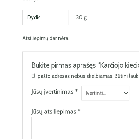
Dydis
30 g.
Atsiliepimų dar nėra.
Būkite pirmas aprašęs “Karčiojo kieči
El. pašto adresas nebus skelbiamas.
Būtini lau
Jūsų įvertinimas
*
Jūsų atsiliepimas
*