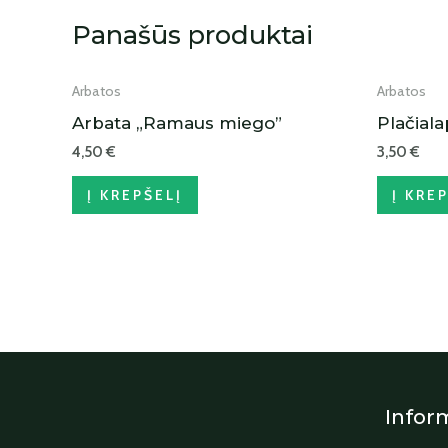
Panašūs produktai
Arbatos
Arbatos
Arbata „Ramaus miego”
Plačiala
4,50
€
3,50
€
Į KREPŠELĮ
Į KRE
Infor