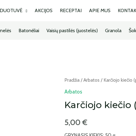
RDUOTUVĖ
AKCIJOS
RECEPTAI
APIE MUS
KONTAK
nelės
Batonėliai
Vaisių pastilės (juostelės)
Granola
Šok
Pradžia
/
Arbatos
/ Karčiojo kiečio 
Arbatos
Karčiojo kiečio 
5,00
€
GRYNASIS KIEKIS: 50 g