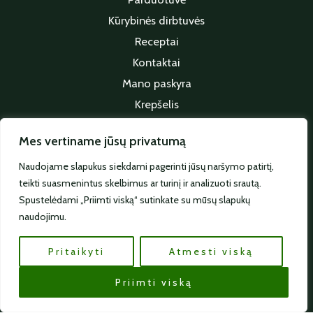
Kūrybinės dirbtuvės
Receptai
Kontaktai
Mano paskyra
Krepšelis
Apmokėjimas
Mes vertiname jūsų privatumą
Sekite mus
Naudojame slapukus siekdami pagerinti jūsų naršymo patirtį,
teikti suasmenintus skelbimus ar turinį ir analizuoti srautą.
Spustelėdami „Priimti viską“ sutinkate su mūsų slapukų
naudojimu.
Pritaikyti
Atmesti viską
© 2026 Visos teisės saugomos | e-linaria.lt
Priimti viską