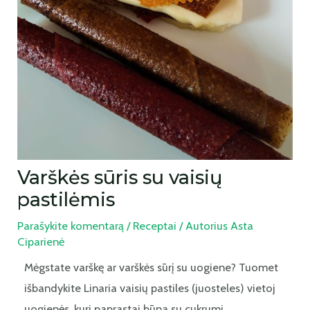
Varškės sūris su vaisių
pastilėmis
Parašykite komentarą
/
Receptai
/ Autorius
Asta
Ciparienė
Mėgstate varškę ar varškės sūrį su uogiene? Tuomet
išbandykite Linaria vaisių pastiles (juosteles) vietoj
uogienės, kuri paprastai būna su cukrumi.