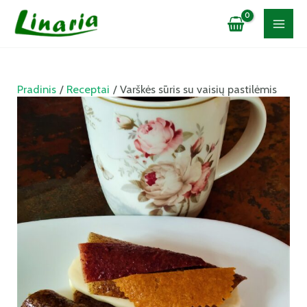
Pradinis
Receptai
Varškės sūris su vaisių pastilėmis