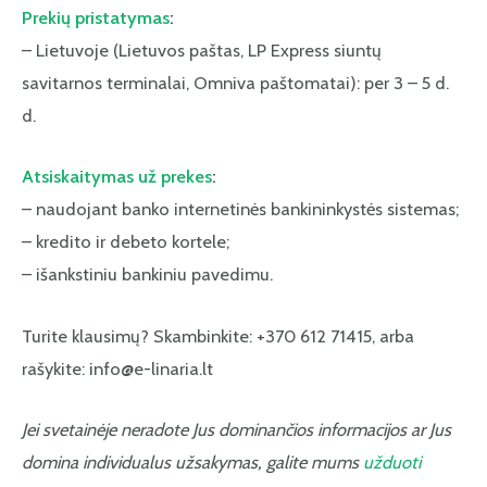
Prekių pristatymas
:
– Lietuvoje (Lietuvos paštas, LP Express siuntų
savitarnos terminalai, Omniva paštomatai): per 3 – 5 d.
d.
Atsiskaitymas už prekes
:
– naudojant banko internetinės bankininkystės sistemas;
– kredito ir debeto kortele;
– išankstiniu bankiniu pavedimu.
Turite klausimų? Skambinkite: +370 612 71415, arba
rašykite: info@e-linaria.lt
Jei svetainėje neradote Jus dominančios informacijos ar Jus
domina individualus užsakymas, galite mums
užduoti