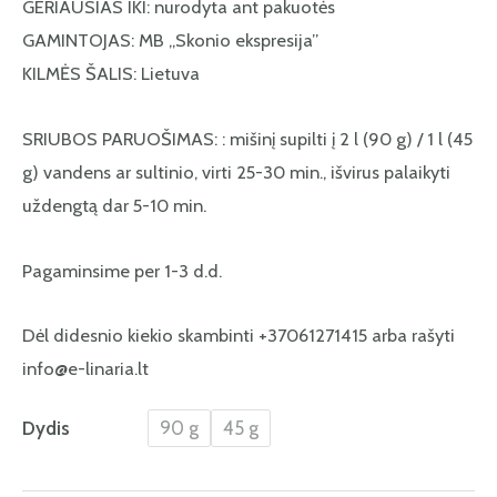
GERIAUSIAS IKI: nurodyta ant pakuotės
GAMINTOJAS: MB „Skonio ekspresija”
KILMĖS ŠALIS: Lietuva
SRIUBOS PARUOŠIMAS: : mišinį supilti į 2 l (90 g) / 1 l (45
g) vandens ar sultinio, virti 25-30 min., išvirus palaikyti
uždengtą dar 5-10 min.
Pagaminsime per 1-3 d.d.
Dėl didesnio kiekio skambinti +37061271415 arba rašyti
info@e-linaria.lt
Dydis
90 g
45 g