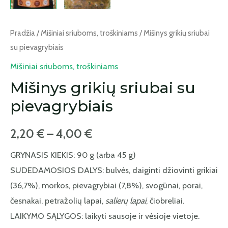
Pradžia
/
Mišiniai sriuboms, troškiniams
/ Mišinys grikių sriubai
su pievagrybiais
Mišiniai sriuboms, troškiniams
Mišinys grikių sriubai su
pievagrybiais
2,20
€
–
4,00
€
GRYNASIS KIEKIS: 90 g (arba 45 g)
SUDEDAMOSIOS DALYS: bulvės, daiginti džiovinti grikiai
(36,7%), morkos, pievagrybiai (7,8%), svogūnai, porai,
česnakai, petražolių lapai,
salierų lapai
, čiobreliai.
LAIKYMO SĄLYGOS: laikyti sausoje ir vėsioje vietoje.