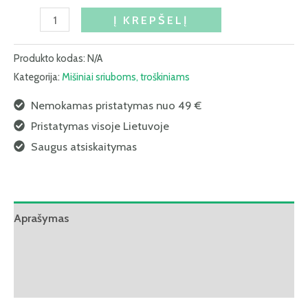
Į KREPŠELĮ
Produkto kodas:
N/A
Kategorija:
Mišiniai sriuboms, troškiniams
Nemokamas pristatymas nuo 49 €
Pristatymas visoje Lietuvoje
Saugus atsiskaitymas
Aprašymas
Papildoma informacija
Atsiliepimai (0)