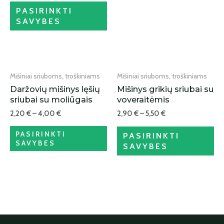
PASIRINKTI
SAVYBES
IŠPARDUOTA
Mišiniai sriuboms, troškiniams
Mišiniai sriuboms, troškiniams
Daržovių mišinys lęšių
Mišinys grikių sriubai su
sriubai su moliūgais
voveraitėmis
2,20
€
–
4,00
€
2,90
€
–
5,50
€
PASIRINKTI
PASIRINKTI
SAVYBES
SAVYBES