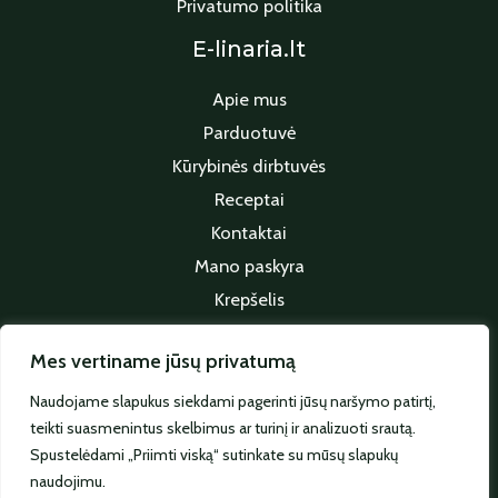
Privatumo politika
E-linaria.lt
Apie mus
Parduotuvė
Kūrybinės dirbtuvės
Receptai
Kontaktai
Mano paskyra
Krepšelis
Apmokėjimas
Mes vertiname jūsų privatumą
Sekite mus
Naudojame slapukus siekdami pagerinti jūsų naršymo patirtį,
teikti suasmenintus skelbimus ar turinį ir analizuoti srautą.
Spustelėdami „Priimti viską“ sutinkate su mūsų slapukų
naudojimu.