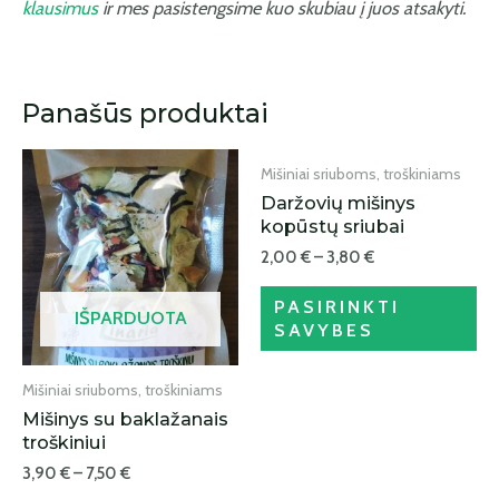
klausimus
ir mes pasistengsime kuo skubiau į juos atsakyti.
IŠPARDUOTA
Panašūs produktai
Mišiniai sriuboms, troškiniams
Daržovių mišinys
kopūstų sriubai
2,00
€
–
3,80
€
PASIRINKTI
IŠPARDUOTA
SAVYBES
Mišiniai sriuboms, troškiniams
Mišinys su baklažanais
troškiniui
3,90
€
–
7,50
€