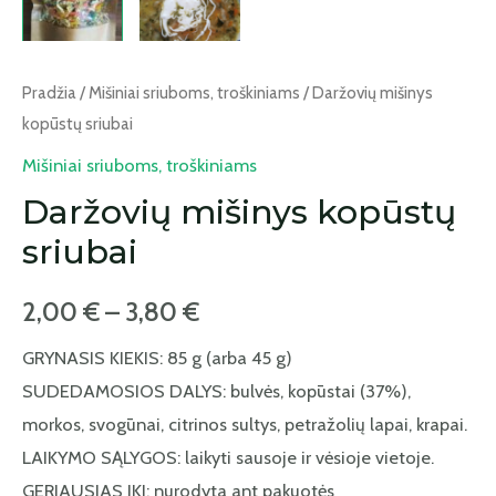
Pradžia
/
Mišiniai sriuboms, troškiniams
/ Daržovių mišinys
kopūstų sriubai
Mišiniai sriuboms, troškiniams
Daržovių mišinys kopūstų
sriubai
2,00
€
–
3,80
€
GRYNASIS KIEKIS: 85 g (arba 45 g)
SUDEDAMOSIOS DALYS: bulvės, kopūstai (37%),
morkos, svogūnai, citrinos sultys, petražolių lapai, krapai.
LAIKYMO SĄLYGOS: laikyti sausoje ir vėsioje vietoje.
GERIAUSIAS IKI: nurodyta ant pakuotės