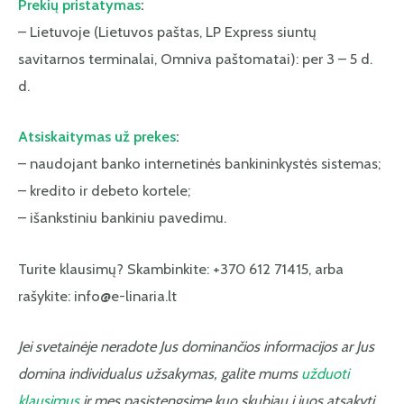
Prekių pristatymas
:
– Lietuvoje (Lietuvos paštas, LP Express siuntų
savitarnos terminalai, Omniva paštomatai): per 3 – 5 d.
d.
Atsiskaitymas už prekes
:
– naudojant banko internetinės bankininkystės sistemas;
– kredito ir debeto kortele;
– išankstiniu bankiniu pavedimu.
Turite klausimų? Skambinkite: +370 612 71415, arba
rašykite: info@e-linaria.lt
Jei svetainėje neradote Jus dominančios informacijos ar Jus
domina individualus užsakymas, galite mums
užduoti
klausimus
ir mes pasistengsime kuo skubiau į juos atsakyti.