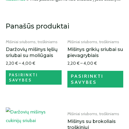
IŠPARDUOTA
Panašūs produktai
Mišiniai sriuboms, troškiniams
Mišiniai sriuboms, troškiniams
Daržovių mišinys lęšių
Mišinys grikių sriubai su
sriubai su moliūgais
pievagrybiais
2,20
€
–
4,00
€
2,20
€
–
4,00
€
PASIRINKTI
PASIRINKTI
SAVYBES
SAVYBES
IŠPARDUOTA
Mišiniai sriuboms, troškiniams
Mišinys su brokoliais
troškiniui