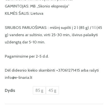
GAMINTOJAS: MB „Skonio ekspresija”
KILMĖS ŠALIS: Lietuva
SRIUBOS PARUOŠIMAS: : mišinį supilti į 2 l (85 g) / 1 l (45
g) vandens ar sultinio, virti 25-30 min., išvirus palaikyti
uždengtą dar 5-10 min.
Pagaminsime per 2-5 d.d.
Dėl didesnio kiekio skambinti +37061271415 arba rašyti
info@e-linaria.lt
Dydis
85 g
45 g