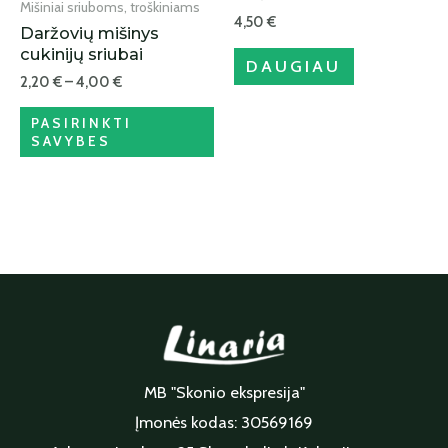
Mišiniai sriuboms, troškiniams
4,50
€
Daržovių mišinys
cukinijų sriubai
DAUGIAU
2,20
€
–
4,00
€
PASIRINKTI
SAVYBES
MB "Skonio ekspresija"
Įmonės kodas: 30569169