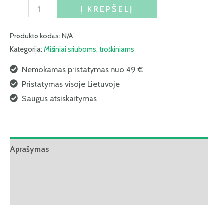
Į KREPŠELĮ
Produkto kodas:
N/A
Kategorija:
Mišiniai sriuboms, troškiniams
Nemokamas pristatymas nuo 49 €
Pristatymas visoje Lietuvoje
Saugus atsiskaitymas
Aprašymas
Papildoma informacija
Atsiliepimai (0)