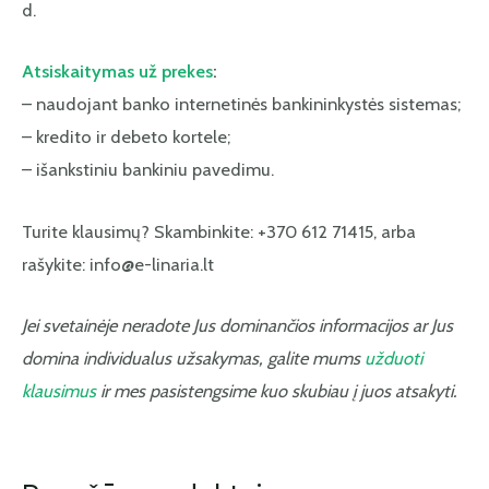
d.
Atsiskaitymas už prekes
:
– naudojant banko internetinės bankininkystės sistemas;
– kredito ir debeto kortele;
– išankstiniu bankiniu pavedimu.
Turite klausimų? Skambinkite: +370 612 71415, arba
rašykite: info@e-linaria.lt
Jei svetainėje neradote Jus dominančios informacijos ar Jus
domina individualus užsakymas, galite mums
užduoti
klausimus
ir mes pasistengsime kuo skubiau į juos atsakyti.
IŠPARDUOTA
IŠPARDUOTA