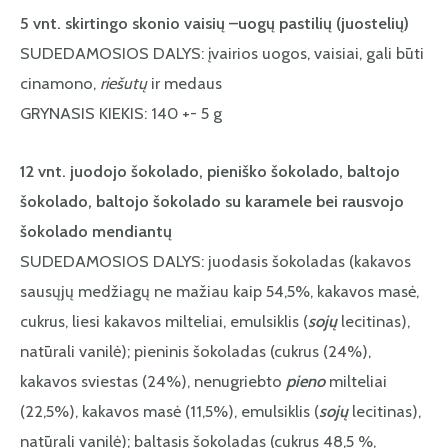
5 vnt. skirtingo skonio vaisių –uogų pastilių (juostelių)
SUDEDAMOSIOS DALYS: įvairios uogos, vaisiai, gali būti
cinamono,
riešutų
ir medaus
GRYNASIS KIEKIS: 140 +- 5 g
12 vnt. juodojo šokolado, pieniško šokolado, baltojo
šokolado, baltojo šokolado su karamele bei rausvojo
šokolado mendiantų
SUDEDAMOSIOS DALYS: juodasis šokoladas (kakavos
sausųjų medžiagų ne mažiau kaip 54,5%, kakavos masė,
cukrus, liesi kakavos milteliai, emulsiklis (
sojų
lecitinas),
natūrali vanilė); pieninis šokoladas (cukrus (24%),
kakavos sviestas (24%), nenugriebto
pieno
milteliai
(22,5%), kakavos masė (11,5%), emulsiklis (
sojų
lecitinas),
natūrali vanilė); baltasis šokoladas (cukrus 48,5 %,