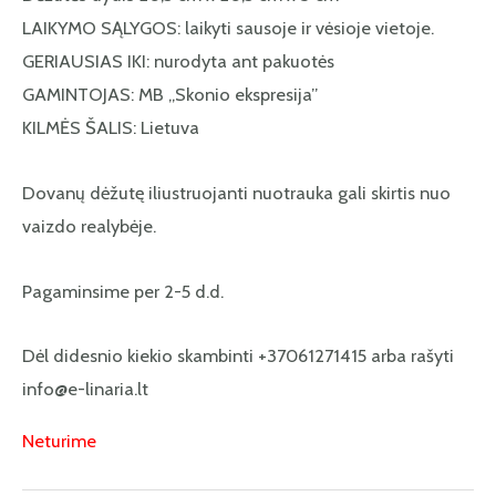
LAIKYMO SĄLYGOS: laikyti sausoje ir vėsioje vietoje.
GERIAUSIAS IKI: nurodyta ant pakuotės
GAMINTOJAS: MB „Skonio ekspresija”
KILMĖS ŠALIS: Lietuva
Dovanų dėžutę iliustruojanti nuotrauka gali skirtis nuo
vaizdo realybėje.
Pagaminsime per 2-5 d.d.
Dėl didesnio kiekio skambinti +37061271415 arba rašyti
info@e-linaria.lt
Neturime