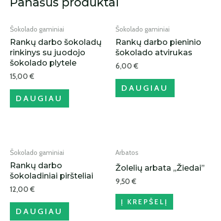
Panašūs produktai
Šokolado gaminiai
Šokolado gaminiai
Rankų darbo šokoladų
Rankų darbo pieninio
rinkinys su juodojo
šokolado atvirukas
šokolado plytele
6,00
€
15,00
€
DAUGIAU
DAUGIAU
IŠPARDUOTA
Šokolado gaminiai
Arbatos
Rankų darbo
Žolelių arbata „Žiedai”
šokoladiniai piršteliai
9,50
€
12,00
€
Į KREPŠELĮ
DAUGIAU