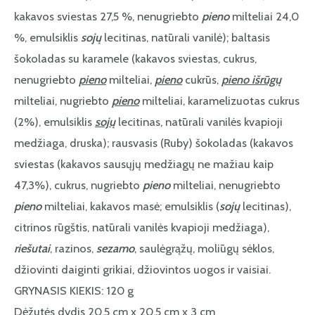
kakavos sviestas 27,5 %, nenugriebto
pieno
milteliai 24,0
%, emulsiklis
sojų
lecitinas, natūrali vanilė); baltasis
šokoladas su karamele (kakavos sviestas, cukrus,
nenugriebto
pieno
milteliai,
pieno
cukrūs,
pieno išrūgų
milteliai, nugriebto
pieno
milteliai, karamelizuotas cukrus
(2%), emulsiklis
sojų
lecitinas, natūrali vanilės kvapioji
medžiaga, druska); rausvasis (Ruby) šokoladas (kakavos
sviestas (kakavos sausųjų medžiagų ne mažiau kaip
47,3%), cukrus, nugriebto
pieno
milteliai, nenugriebto
pieno
milteliai, kakavos masė; emulsiklis (
sojų
lecitinas),
citrinos rūgštis, natūrali vanilės kvapioji medžiaga),
riešutai
, razinos,
sezamo
, saulėgrąžų, moliūgų sėklos,
džiovinti daiginti grikiai, džiovintos uogos ir vaisiai.
GRYNASIS KIEKIS: 120 g
Dėžutės dydis 20,5 cm x 20,5 cm x 3 cm