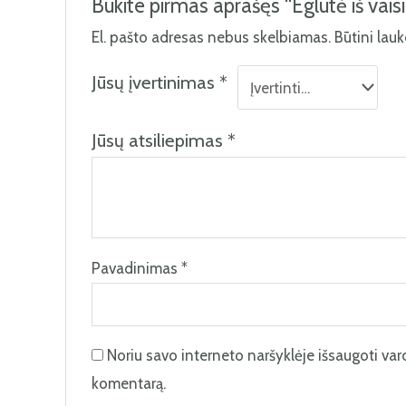
Būkite pirmas aprašęs “Eglutė iš vaisi
El. pašto adresas nebus skelbiamas.
Būtini lau
Jūsų įvertinimas
*
Jūsų atsiliepimas
*
Pavadinimas
*
Noriu savo interneto naršyklėje išsaugoti vardą
komentarą.