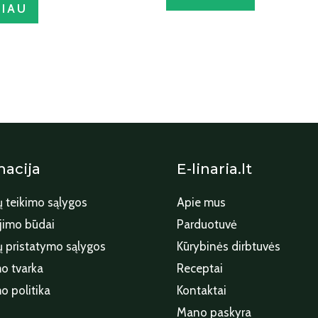
IAU
macija
E-linaria.lt
 teikimo sąlygos
Apie mus
imo būdai
Parduotuvė
 pristatymo sąlygos
Kūrybinės dirbtuvės
o tvarka
Receptai
o politika
Kontaktai
Mano paskyra