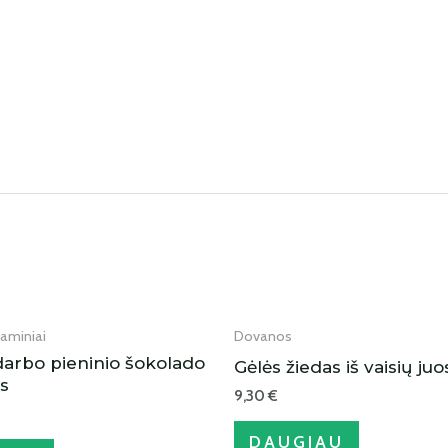
IŠPARDUOTA
IŠPARDUOTA
aminiai
Dovanos
arbo pieninio šokolado
Gėlės žiedas iš vaisių juo
as
9,30
€
DAUGIAU