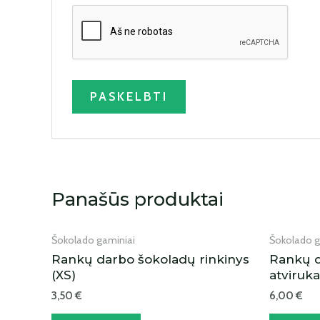
IŠPARDUOTA
Panašūs produktai
Šokolado gaminiai
Šokolado g
Rankų darbo šokoladų rinkinys
Rankų d
(XS)
atviruk
3,50
€
6,00
€