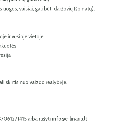
gos, vaisiai, gali būti daržovių (špinatų),
e ir vėsioje vietoje.
akuotės
esija”
ali skirtis nuo vaizdo realybėje.
7061271415 arba rašyti info@e-linaria.lt