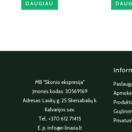
DAUGIAU
DAUG
Infor
MB "Skonio ekspresija"
Paslaugų
Įmonės kodas: 30569169
Apmokėj
Adresas: Laukų g. 25 Skersabalių k.
Produktų
Kalvarijos sav.
Grąžinim
Tel.: +370 612 71415
Privatum
E. p. info@e-linaria.lt