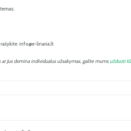
stemas;
ašykite: info@e-linaria.lt
s ar Jus domina individualus užsakymas, galite mums
užduoti k