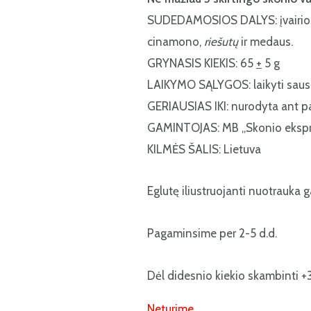
SUDEDAMOSIOS DALYS: įvairios uo
cinamono,
riešutų
ir medaus.
GRYNASIS KIEKIS: 65
+
5 g
LAIKYMO SĄLYGOS: laikyti sausoj
GERIAUSIAS IKI: nurodyta ant p
GAMINTOJAS: MB „Skonio ekspr
KILMĖS ŠALIS: Lietuva
Eglutę iliustruojanti nuotrauka g
Pagaminsime per 2-5 d.d.
Dėl didesnio kiekio skambinti +3
Neturime