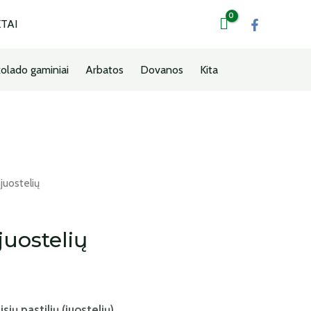
TAI
olado gaminiai
Arbatos
Dovanos
Kita
 juostelių
 juostelių
ių pastilių (juostelių)