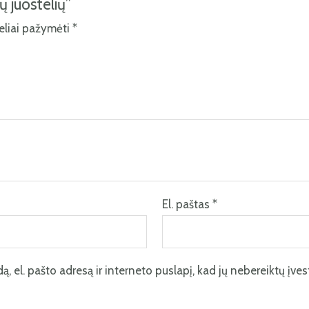
ų juostelių”
keliai pažymėti
*
El. paštas
*
, el. pašto adresą ir interneto puslapį, kad jų nebereiktų įvesti