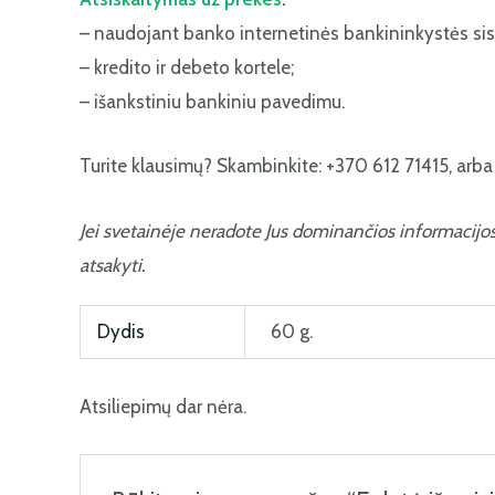
– naudojant banko internetinės bankininkystės si
– kredito ir debeto kortele;
– išankstiniu bankiniu pavedimu.
Turite klausimų? Skambinkite: +370 612 71415, arba r
Jei svetainėje neradote Jus dominančios informacijo
atsakyti.
Dydis
60 g.
Atsiliepimų dar nėra.