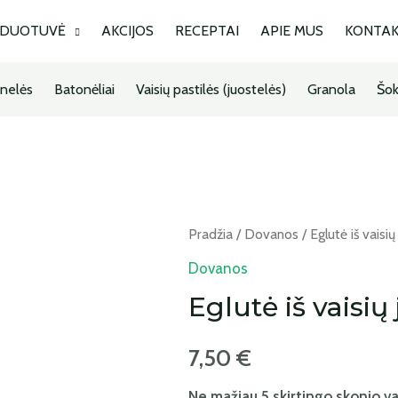
RDUOTUVĖ
AKCIJOS
RECEPTAI
APIE MUS
KONTAK
nelės
Batonėliai
Vaisių pastilės (juostelės)
Granola
Šok
Pradžia
/
Dovanos
/ Eglutė iš vaisių
Dovanos
Eglutė iš vaisių
7,50
€
Ne mažiau 5 skirtingo skonio vais