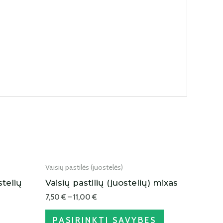
IŠPARDUOTA
Vaisių pastilės (juostelės)
stelių
Vaisių pastilių (juostelių) mixas
7,50
€
–
11,00
€
PASIRINKTI SAVYBES