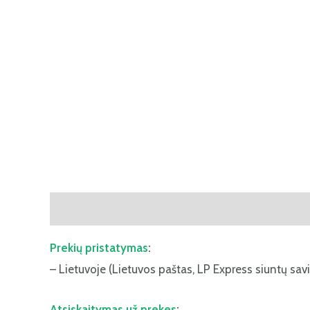
Aprašymas
Papildoma informacija
Atsiliepima
Prekių pristatymas
:
– Lietuvoje (Lietuvos paštas, LP Express siuntų savi
Atsiskaitymas už prekes
: