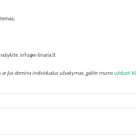
stemas;
ašykite: info@e-linaria.lt
s ar Jus domina individualus užsakymas, galite mums
užduoti k