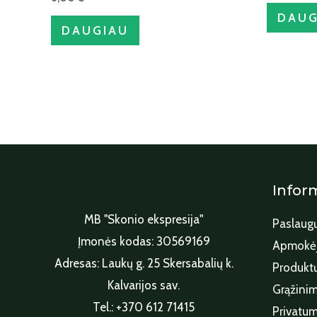
DAUG
DAUGIAU
Infor
MB "Skonio ekspresija"
Paslaugų
Įmonės kodas: 30569169
Apmokėj
Adresas: Laukų g. 25 Skersabalių k.
Produktų
Kalvarijos sav.
Grąžinim
Tel.: +370 612 71415
Privatum