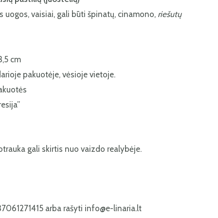
ogos, vaisiai, gali būti špinatų, cinamono,
riešutų
3,5 cm
ioje pakuotėje, vėsioje vietoje.
akuotės
esija”
trauka gali skirtis nuo vaizdo realybėje.
7061271415 arba rašyti info@e-linaria.lt