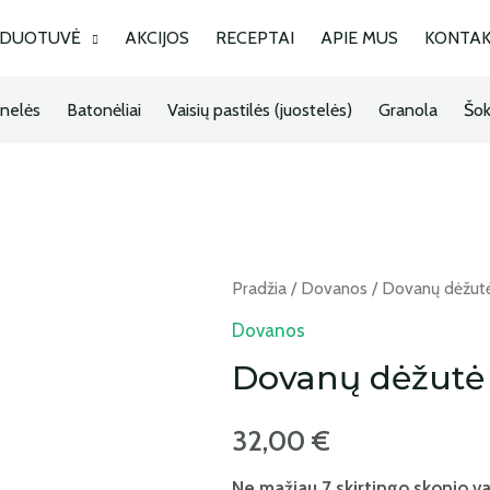
RDUOTUVĖ
AKCIJOS
RECEPTAI
APIE MUS
KONTAK
nelės
Batonėliai
Vaisių pastilės (juostelės)
Granola
Šok
Pradžia
/
Dovanos
/ Dovanų dėžutė
Dovanos
Dovanų dėžutė
32,00
€
Ne mažiau 7 skirtingo skonio vais