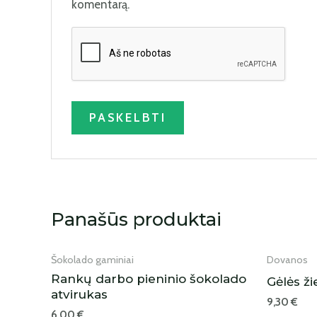
komentarą.
IŠPARDUOTA
Panašūs produktai
Šokolado gaminiai
Dovanos
Rankų darbo pieninio šokolado
Gėlės ži
atvirukas
9,30
€
6,00
€