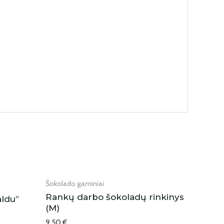
IŠPARDUOTA
Šokolado gaminiai
Rankų darbo šokoladų rinkinys
aldu”
(M)
9,50
€