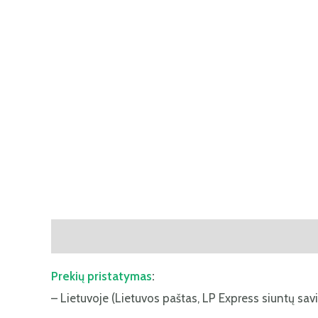
Aprašymas
Papildoma informacija
Atsiliepima
Prekių pristatymas
:
– Lietuvoje (Lietuvos paštas, LP Express siuntų savi