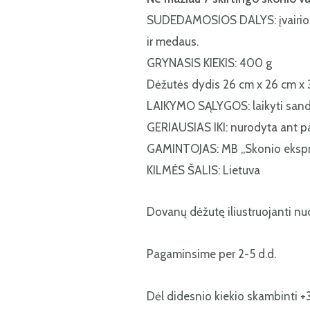
SUDEDAMOSIOS DALYS: įvairios u
ir medaus.
GRYNASIS KIEKIS: 400 g
Dėžutės dydis 26 cm x 26 cm x 
LAIKYMO SĄLYGOS: laikyti sandar
GERIAUSIAS IKI: nurodyta ant p
GAMINTOJAS: MB „Skonio ekspr
KILMĖS ŠALIS: Lietuva
Dovanų dėžutę iliustruojanti nuo
Pagaminsime per 2-5 d.d.
Dėl didesnio kiekio skambinti +3