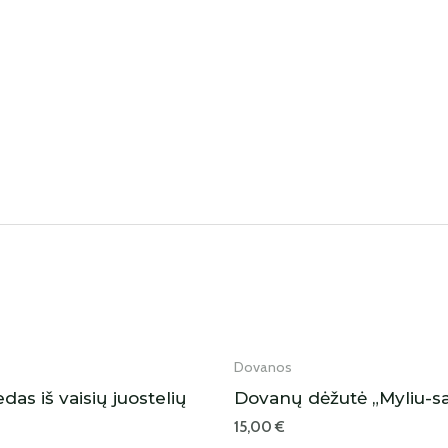
IŠPARDUOTA
IŠPARDUOTA
Dovanos
edas iš vaisių juostelių
Dovanų dėžutė „Myliu-s
15,00
€