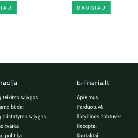
IAU
DAUGIAU
macija
E-linaria.lt
 teikimo sąlygos
Apie mus
imo būdai
Parduotuvė
 pristatymo sąlygos
Kūrybinės dirbtuvės
o tvarka
Receptai
o politika
Kontaktai