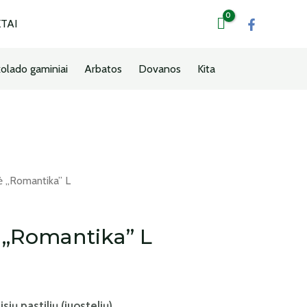
TAI
olado gaminiai
Arbatos
Dovanos
Kita
 „Romantika” L
 „Romantika” L
ių pastilių (juostelių)