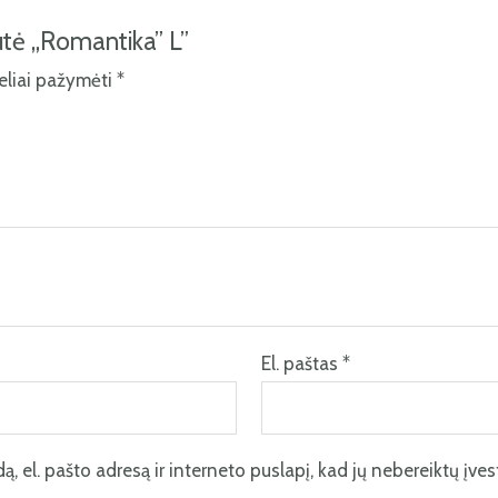
tė „Romantika” L”
keliai pažymėti
*
El. paštas
*
, el. pašto adresą ir interneto puslapį, kad jų nebereiktų įvesti