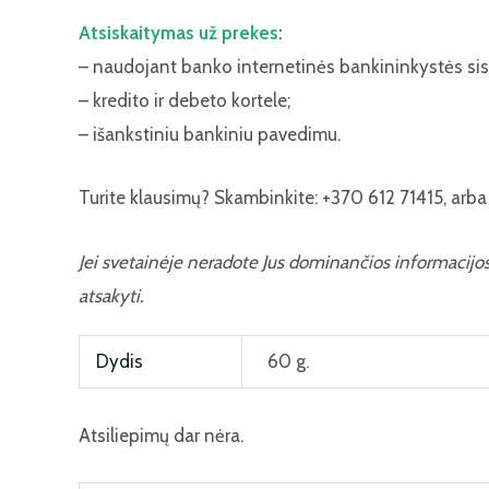
Atsiskaitymas už prekes
:
– naudojant banko internetinės bankininkystės si
– kredito ir debeto kortele;
– išankstiniu bankiniu pavedimu.
Turite klausimų? Skambinkite: +370 612 71415, arba r
Jei svetainėje neradote Jus dominančios informacijo
atsakyti.
Dydis
60 g.
Atsiliepimų dar nėra.