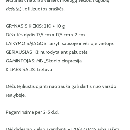
lecitinas), natūrali vanilė), moliūgų sėklos,
migdolų
riešutai,
liofilizuotos braškės.
GRYNASIS KIEKIS: 210
+
10 g
Dėžutės dydis 17,5 cm x 17,5 cm x 2 cm
LAIKYMO SĄLYGOS: laikyti sausoje ir vėsioje vietoje.
GERIAUSIAS IKI: nurodyta ant pakuotės
GAMINTOJAS: MB „Skonio ekspresija”
KILMĖS ŠALIS: Lietuva
Dėžutę iliustruojanti nuotrauka gali skirtis nuo vaizdo
realybėje.
Pagaminsime per 2-5 d.d.
Dėl didesnio kiekio skambinti +37061271415 arba rašyti