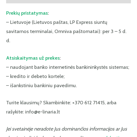
Prekių pristatymas
:
– Lietuvoje (Lietuvos paštas, LP Express siuntų
savitarnos terminalai, Omniva paštomatai): per 3 – 5 d.
d.
Atsiskaitymas už prekes
:
– naudojant banko internetinės bankininkystės sistemas;
– kredito ir debeto kortele;
– išankstiniu bankiniu pavedimu.
Turite klausimų? Skambinkite: +370 612 71415, arba
rašykite: info@e-linaria.lt
Jei svetainėje neradote Jus dominančios informacijos ar Jus