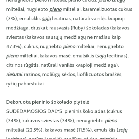
milteliai, nugriebto
pieno
milteliai, karamelizuotas cukrus
(2%), emulsiklis
sojų
lecitinas, natūrali vanilės kvapioji
medžiaga, druska); rausvasis (Ruby) šokoladas (kakavos
sviestas (kakavos sausųjų medžiagų ne mažiau kaip
47,3%), cukrus, nugriebto
pieno
milteliai, nenugriebto
pieno
milteliai, kakavos masė; emulsiklis (
sojų
lecitinas),
citrinos rūgštis, natūrali vanilės kvapioji medžiaga),
riešuta
i
, razinos, moliūgų sėklos, liofilizuotos braškės,
ryžių pabarstukai.
Dekoruota pieninio šokolado plytelė
SUDEDAMOSIOS DALYS: pieninis šokoladas (cukrus
(24%), kakavos sviestas (24%), nenugriebto
pieno
milteliai (22,5%), kakavos masė (11,5%), emulsiklis (
sojų