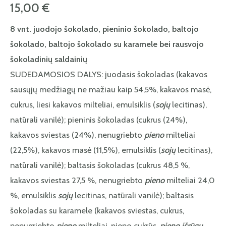
15,00
€
8 vnt. juodojo šokolado, pieninio šokolado, baltojo
šokolado, baltojo šokolado su karamele bei rausvojo
šokoladinių saldainių
SUDEDAMOSIOS DALYS: juodasis šokoladas (kakavos
sausųjų medžiagų ne mažiau kaip 54,5%, kakavos masė,
cukrus, liesi kakavos milteliai, emulsiklis (
sojų
lecitinas),
natūrali vanilė); pieninis šokoladas (cukrus (24%),
kakavos sviestas (24%), nenugriebto
pieno
milteliai
(22,5%), kakavos masė (11,5%), emulsiklis (
sojų
lecitinas),
natūrali vanilė); baltasis šokoladas (cukrus 48,5 %,
kakavos sviestas 27,5 %, nenugriebto
pieno
milteliai 24,0
%, emulsiklis
sojų
lecitinas, natūrali vanilė); baltasis
šokoladas su karamele (kakavos sviestas, cukrus,
nenugriebto
pieno
milteliai,
pieno
cukrūs,
pieno išrūgų