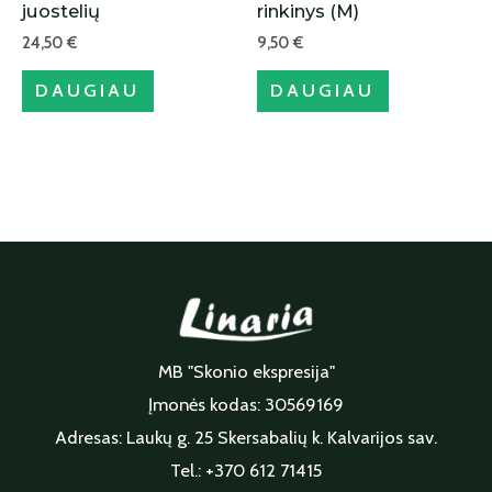
juostelių
rinkinys (M)
24,50
€
9,50
€
DAUGIAU
DAUGIAU
MB "Skonio ekspresija"
Įmonės kodas: 30569169
Adresas: Laukų g. 25 Skersabalių k. Kalvarijos sav.
Tel.: +370 612 71415