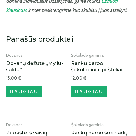
domina individualus užsakymas, galite mums
užduoti
klausimus
ir mes pasistengsime kuo skubiau į juos atsakyti.
IŠPARDUOTA
IŠPARDUOTA
Panašūs produktai
Dovanos
Šokolado gaminiai
Dovanų dėžutė „Myliu-
Rankų darbo
saldu”
šokoladiniai piršteliai
15,00
€
12,00
€
DAUGIAU
DAUGIAU
IŠPARDUOTA
IŠPARDUOTA
Dovanos
Šokolado gaminiai
Puokštė iš vaisių
Rankų darbo šokoladų