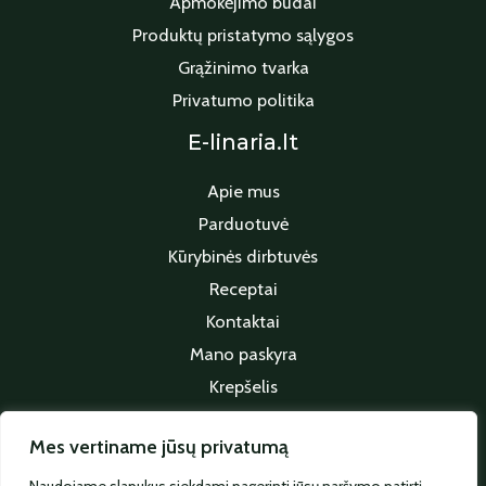
Apmokėjimo būdai
Produktų pristatymo sąlygos
Grąžinimo tvarka
Privatumo politika
E-linaria.lt
Apie mus
Parduotuvė
Kūrybinės dirbtuvės
Receptai
Kontaktai
Mano paskyra
Krepšelis
Apmokėjimas
Mes vertiname jūsų privatumą
Sekite mus