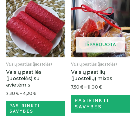
IŠPARDUOTA
Vaisių pastilės (juostelės)
Vaisių pastilės (juostelės)
Vaisių pastilės
Vaisių pastilių
(juostelės) su
(juostelių) mixas
avietėmis
7,50
€
–
11,00
€
2,30
€
–
4,20
€
PASIRINKTI
PASIRINKTI
SAVYBES
SAVYBES