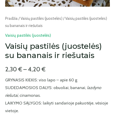
Pradžia
/
Vaisių pastilės (juostelės)
/ Vaisių pastilės (juostelės)
su bananais ir riešutais
Vaisių pastilės (juostelės)
Vaisių pastilės (juostelės)
su bananais ir riešutais
2,30
€
–
4,20
€
GRYNASIS KIEKIS: viso lapo – apie 60 g
SUDEDAMOSIOS DALYS: obuoliai, bananai,
lazdyno
riešutai
, cinamonas.
LAIKYMO SĄLYGOS: laikyti sandarioje pakuotėje, vėsioje
vietoje.