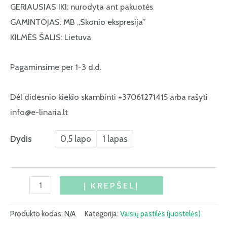
GERIAUSIAS IKI: nurodyta ant pakuotės
GAMINTOJAS: MB „Skonio ekspresija”
KILMĖS ŠALIS: Lietuva
Pagaminsime per 1-3 d.d.
Dėl didesnio kiekio skambinti +37061271415 arba rašyti
info@e-linaria.lt
Dydis
0,5 lapo
1 lapas
Į KREPŠELĮ
Produkto kodas:
N/A
Kategorija:
Vaisių pastilės (juostelės)