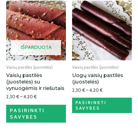
IŠPARDUOTA
Vaisių pastilės (juostelės)
Vaisių pastilės (juostelės)
Vaisių pastilės
Uogų vaisių pastilės
(juostelės) su
(juostelės)
vynuogėmis ir riešutais
2,30
€
–
4,20
€
2,30
€
–
4,20
€
PASIRINKTI
SAVYBES
PASIRINKTI
SAVYBES