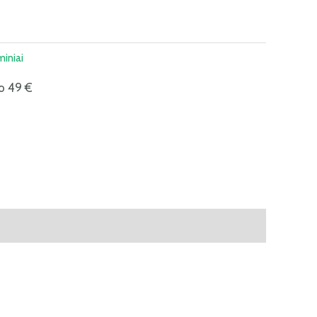
iniai
o 49 €