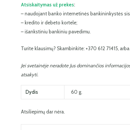
Atsiskaitymas už prekes
:
– naudojant banko internetinės bankininkystės si
– kredito ir debeto kortele;
– išankstiniu bankiniu pavedimu.
Turite klausimų? Skambinkite: +370 612 71415, arba r
Jei svetainėje neradote Jus dominančios informacijo
atsakyti.
Dydis
60 g.
Atsiliepimų dar nėra.