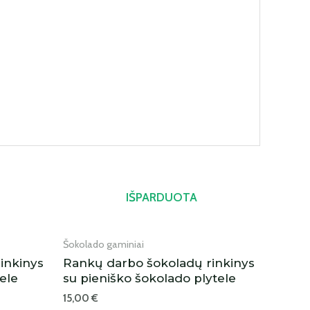
IŠPARDUOTA
Šokolado gaminiai
inkinys
Rankų darbo šokoladų rinkinys
ele
su pieniško šokolado plytele
15,00
€