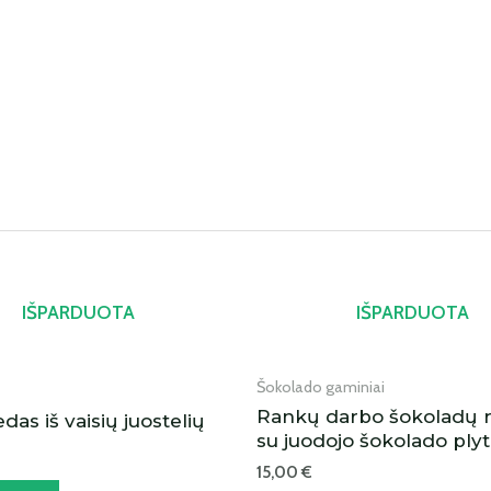
IŠPARDUOTA
IŠPARDUOTA
Šokolado gaminiai
Rankų darbo šokoladų r
edas iš vaisių juostelių
su juodojo šokolado plyt
15,00
€