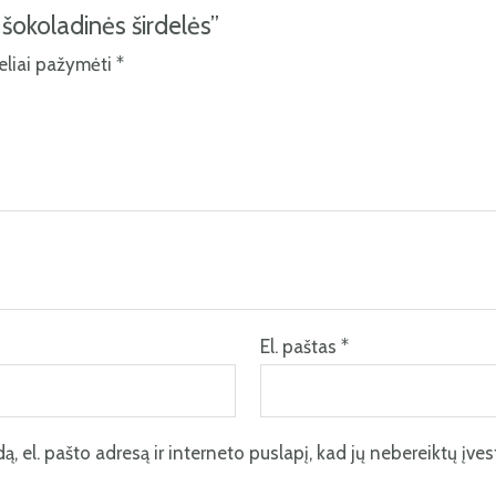
šokoladinės širdelės”
keliai pažymėti
*
El. paštas
*
, el. pašto adresą ir interneto puslapį, kad jų nebereiktų įvesti