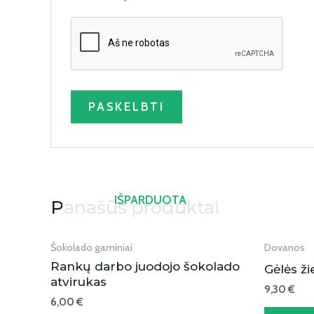
IŠPARDUOTA
Panašūs produktai
Šokolado gaminiai
Dovanos
Rankų darbo juodojo šokolado
Gėlės ži
atvirukas
9,30
€
6,00
€