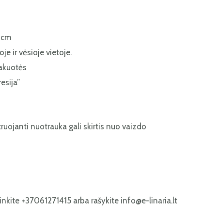
3 cm
e ir vėsioje vietoje.
akuotės
esija”
truojanti nuotrauka gali skirtis nuo vaizdo
nkite +37061271415 arba rašykite info@e-linaria.lt