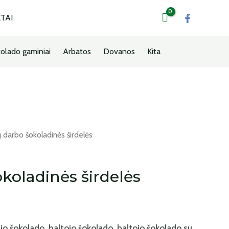
TAI
olado gaminiai
Arbatos
Dovanos
Kita
 darbo šokoladinės širdelės
koladinės širdelės
nio šokolado, baltojo šokolado, baltojo šokolado su