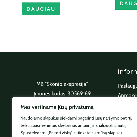
DAUG
DAUGIAU
Infor
MB "Skonio ekspresija"
Paslaugų
Įmonės kodas: 30569169
Apmokėj
Adresas: Laukų g. 25 Skersabalių k.
Produktų
Mes vertiname jūsų privatumą
Kalvarijos sav.
Grąžinim
Naudojame slapukus siekdami pagerinti jūsų naršymo patirtį,
Tel.: +370 612 71415
Privatum
teikti suasmenintus skelbimus ar turinį ir analizuoti srautą.
E. p. info@e-linaria.lt
Spustelėdami „Priimti viską“ sutinkate su mūsų slapukų