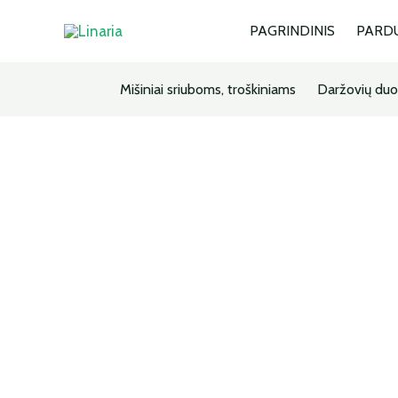
Pereiti
PAGRINDINIS
PARD
prie
turinio
Mišiniai sriuboms, troškiniams
Daržovių duo