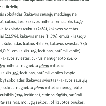
ių širdelių
 šokoladas (kakavos sausųjų medžiagų ne
cukrus, liesi kakavos milteliai, emulsiklis (
sojų
ninis šokoladas (cukrus (24%), kakavos sviestas
iai (22,5%), kakavos masė (11,5%), emulsiklis (
sojų
tasis šokoladas (cukrus 48,5 %, kakavos sviestas 27,5
24,0 %, emulsiklis
sojų
lecitinas, natūrali vanilė);
(kakavos sviestas, cukrus, nenugriebto
pieno
ūgų
milteliai, nugriebto
pieno
milteliai,
lsiklis
sojų
lecitinas, natūrali vanilės kvapioji
uby) šokoladas (kakavos sviestas (kakavos sausųjų
, cukrus, nugriebto
pieno
milteliai, nenugriebto
ulsiklis (
sojų
lecitinas), citrinos rūgštis, natūrali
uta
i
, razinos, moliūgų sėklos, liofilizuotos braškės,