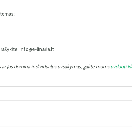
stemas;
ašykite: info@e-linaria.lt
s ar Jus domina individualus užsakymas, galite mums
užduoti k