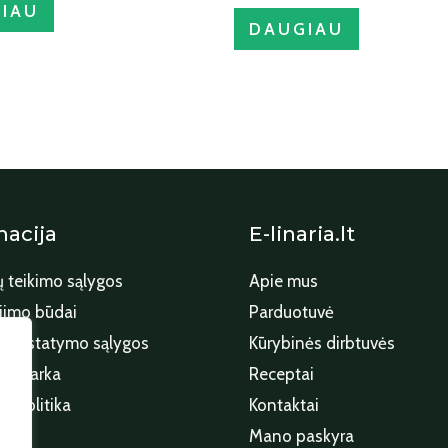
IAU
DAUGIAU
macija
E-linaria.lt
 teikimo sąlygos
Apie mus
imo būdai
Parduotuvė
 pristatymo sąlygos
Kūrybinės dirbtuvės
o tvarka
Receptai
o politika
Kontaktai
Mano paskyra