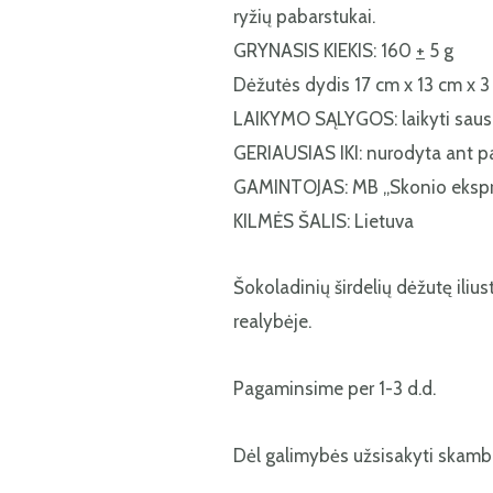
ryžių pabarstukai.
GRYNASIS KIEKIS: 160
+
5 g
Dėžutės dydis 17 cm x 13 cm x 
LAIKYMO SĄLYGOS: laikyti sausoj
GERIAUSIAS IKI: nurodyta ant p
GAMINTOJAS: MB „Skonio ekspr
KILMĖS ŠALIS: Lietuva
Šokoladinių širdelių dėžutę ilius
realybėje.
Pagaminsime per 1-3 d.d.
Dėl galimybės užsisakyti skambi