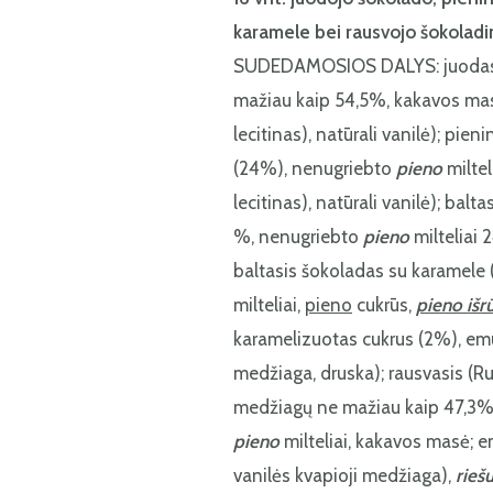
karamele bei rausvojo šokoladin
SUDEDAMOSIOS DALYS: juodasis
mažiau kaip 54,5%, kakavos masė, 
lecitinas), natūrali vanilė); pie
(24%), nenugriebto
pieno
miltel
lecitinas), natūrali vanilė); bal
%, nenugriebto
pieno
milteliai 
baltasis šokoladas su karamele 
milteliai,
pieno
cukrūs,
pieno išr
karamelizuotas cukrus (2%), emu
medžiaga, druska); rausvasis (R
medžiagų ne mažiau kaip 47,3%)
pieno
milteliai, kakavos masė; em
vanilės kvapioji medžiaga),
rieš