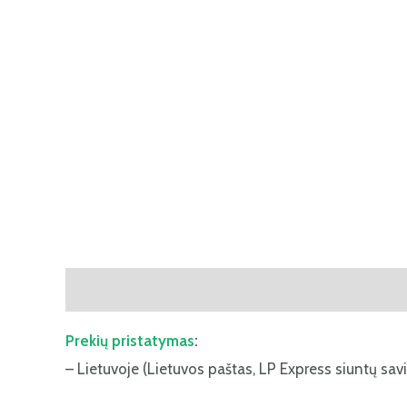
Aprašymas
Papildoma informacija
Atsiliepima
Prekių pristatymas
:
– Lietuvoje (Lietuvos paštas, LP Express siuntų savi