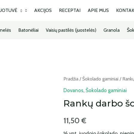
UOTUVĖ
AKCIJOS
RECEPTAI
APIE MUS
KONTAK
nelės
Batonėliai
Vaisių pastilės (juostelės)
Granola
Šok
Pradžia
/
Šokolado gaminiai
/ Rankų
Dovanos
,
Šokolado gaminiai
Rankų darbo šo
11,50
€
16 vnt. juodojo šokolado, pieni