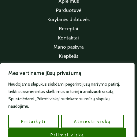
Apie mus
Parduotuvė
Kūrybinės dirbtuvės
Receptai
Kontaktai
Mano paskyra
Krepšelis
Apmokėjimas
Mes vertiname jūsų privatumą
Sekite mus
Naudojame slapukus siekdami pagerinti jūsų naršymo patirtį,
teikti suasmenintus skelbimus ar turinį ir analizuoti srautą.
Spustelėdami „Priimti viską“ sutinkate su mūsų slapukų
naudojimu.
Pritaikyti
Atmesti viską
© 2026 Visos teisės saugomos | e-linaria.lt
Priimti viską