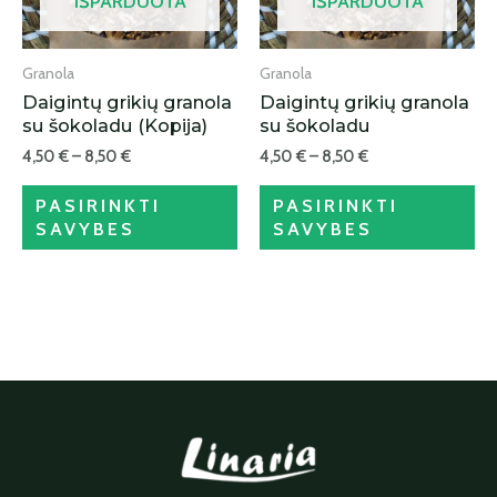
IŠPARDUOTA
IŠPARDUOTA
Granola
Granola
Daigintų grikių granola
Daigintų grikių granola
su šokoladu (Kopija)
su šokoladu
4,50
€
–
8,50
€
4,50
€
–
8,50
€
PASIRINKTI
PASIRINKTI
SAVYBES
SAVYBES