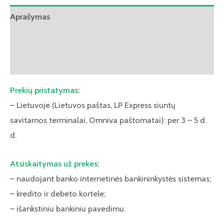
Aprašymas
Papildoma informacija
Atsiliepimai (0)
Prekių pristatymas
:
– Lietuvoje (Lietuvos paštas, LP Express siuntų
savitarnos terminalai, Omniva paštomatai): per 3 – 5 d.
d.
Atsiskaitymas už prekes
:
– naudojant banko internetinės bankininkystės sistemas;
– kredito ir debeto kortele;
– išankstiniu bankiniu pavedimu.