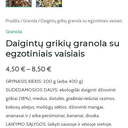
Pradžia
/
Granola
/ Daigintų grikių granola su egzotiniais vaisiais
Granola
Daigintų grikių granola su
egzotiniais vaisiais
4,50
€
–
8,50
€
GRYNASIS KIEKIS: 200 g (arba 400 g)
SUDEDAMOSIOS DALYS: ekologiški daiginti džiovinti
grikiai (18%), medus, datulės,
graikiniai riešutai
, razinos,
kokosų aliejus, moliūgų sėklos, džiovinti mangai,
ananasai ir / arba persimonai, bananai, druska.
LAIKYMO SĄLYGOS: laikyti sausoje ir vėsioje vietoje.